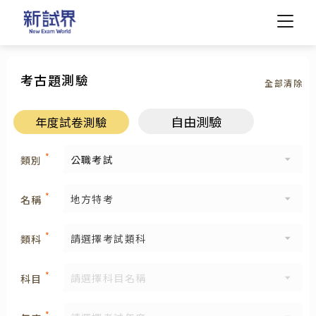
考古題測驗
全部清除
帳號
請於下方輸入電子信箱，
*
自由測驗
年度試卷測驗
姓名
系統將寄送密碼修改信至您的信箱。
*
類別
*
電子信箱
密碼
*
電子信箱
*
地方特考
名稱
*
密碼
*
請選擇考試類科
類科
發送密碼修改信
登入
*
科目
*
確認密碼
返回登入
FaceBook 登入
*