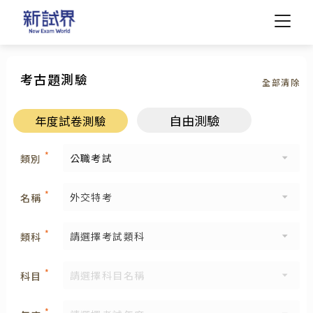
考古題測驗
全部清除
帳號
請於下方輸入電子信箱，
*
自由測驗
年度試卷測驗
姓名
系統將寄送密碼修改信至您的信箱。
*
類別
*
電子信箱
密碼
*
電子信箱
*
外交特考
名稱
*
密碼
*
請選擇考試類科
類科
發送密碼修改信
登入
*
科目
*
確認密碼
返回登入
FaceBook 登入
*